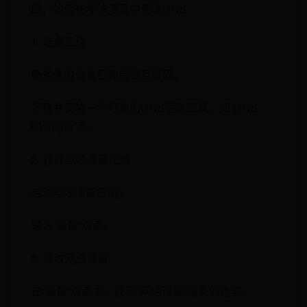
四、如何在哔咔漫画中更改DNS
1. 准备工作
确保你的设备已连接到互联网。
下载并安装一个可靠的DNS更改工具，如“DNS
Changer”等。
2. 打开哔咔漫画应用
启动哔咔漫画应用。
进入“设置”页面。
3. 修改网络设置
在“设置”页面中，找到“网络设置”或类似选项。