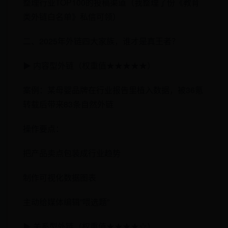
整理行业TOP100的投稿渠道（我整理了份《教育
类外链白名单》私信可领）
二、2025年外链四大家族，谁才是真王者？
​​▶ 内容型外链（权重值★★★★★）​​
案例：某母婴品牌在行业报告里植入数据，被36氪
转载后带来83条自然外链
操作要点：
把产品卖点包装成行业趋势
制作可视化数据图表
主动给媒体编辑”喂选题”
​​▶ 关系型外链（权重值★★★★☆）​​