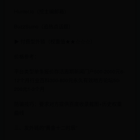
Hunter.io（挖主编邮箱）
BuzzSumo（追热点话题）
​​▶ 付费型外链（权重值★★☆☆☆）​​
价格参考：
平台类型单条报价存活周期新闻门户500-2000元6-
12个月行业百科300-800元永久有效地方论坛50-
200元1-3个月
防骗技巧：要求对方提供百度收录截图+历史权重
曲线
三、发外链的”黄金十二时辰”