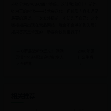
外链分为S/A/B/C四个等级。这让我想起十年前外
链为王的时代——技术会迭代，但优质内容永远是
最硬的通货。下次发外链前，不妨先问自己：这个
链接如果出现在竞品网站，我会不会嫉妒到失眠？
如果答案是肯定的，恭喜你找到宝藏了！
← C罗最近新欢是它！满满
2080年属
珍贵宝石搭配复杂功能令人
什么生肖
大开眼界
→
相关推荐