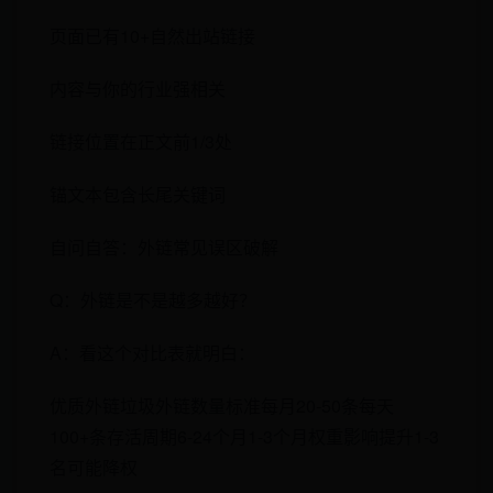
页面已有10+自然出站链接
内容与你的行业强相关
链接位置在正文前1/3处
锚文本包含长尾关键词
自问自答：外链常见误区破解
Q：外链是不是越多越好？
A：看这个对比表就明白：
优质外链垃圾外链数量标准每月20-50条每天
100+条存活周期6-24个月1-3个月权重影响提升1-3
名可能降权