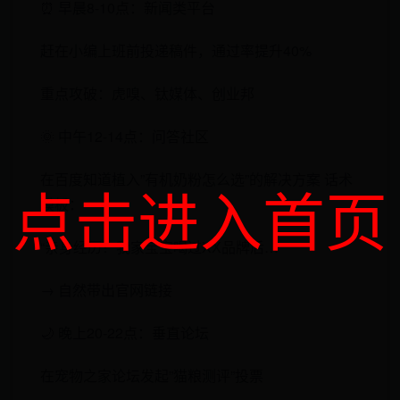
​​⏰ 早晨8-10点：新闻类平台​​
赶在小编上班前投递稿件，通过率提升40%
重点攻破：虎嗅、钛媒体、创业邦
​​🌞 中午12-14点：问答社区​​
在百度知道植入”有机奶粉怎么选”的解决方案 话术
点击进入首页
模板：
“亲身经历！我家宝宝喝过XX品牌后…”
→ 自然带出官网链接
​​🌙 晚上20-22点：垂直论坛​​
在宠物之家论坛发起”猫粮测评”投票