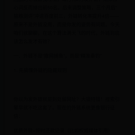
心词反而掉出前50名。后来调整策略，三个月后”
猫粮测评”冲进百度前三，外链转化率提升4倍——​​
原来不是外链没用，而是你发的姿势有问题​​。今天
咱们就聊聊，在这个算法满天飞的时代，外链到底
该怎么发才有效？
一、外链不是”撒网捕鱼”，而是”精准垂钓”
​​1. 先搞懂外链的隐藏规则​
你以为发外链就是到处留网址？大错特错！搜索引
擎早就不吃这套了。现在的外链系统更像银行征
信：
​​优质外链​​=按时还款记录（比如权威媒体引用）