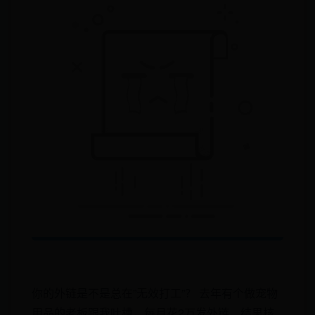
你的外链是不是总在”无效打工”？ 去年有个做宠物
用品的老板跟我吐槽，每月花2万发外链，结果核