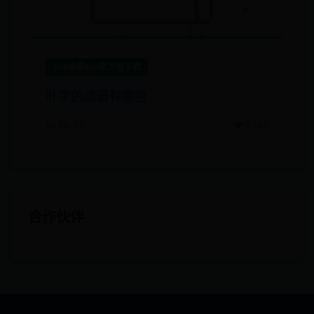
365体育app官方版下载
叶字的成语有哪些
📅 06-28
👁️ 9345
合作伙伴