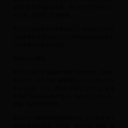
道如何简单地衡量耗电量......有 我们可以考虑的几
种方法 ，虽然有一些更容易。
我们将无法知道这些电费是多少，但是我们可以通
过查看电价或我们每月支付的账单的具体价格来进
行计算并可以咨询在线的。
使用在线计算器
我们可以通过在线能源计算器了解消耗量，这是最
快的选择，它允许我们根据我们在 PC 上安装的组
件进行估算，当然，我们必须事先了解它们。 如果
你知道 所有这些的技术规格 ，我们将它们填入计
算器，我们将花费电费。
正如您在下面的屏幕截图中看到的，我们必须 填写
所有数据 例如显卡、显示器、鼠标型号、存储、每