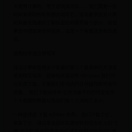
天使用计算机、用于游戏或渲染……我们需要一些
时间来获取所有数据并填写它，这将要求您对计算
机有最低限度的了解知道如何填写每个部分，但如
果您不想安装任何程序，这是一个有趣且简单的选
项。
使用程序或应用程序
找出计算机使用多少能量的第二个最简单的方法是
使用特定程序、应用程序或软件 Windows 我们可
以免费下载，无需我们手动执行任何操作即可进行
测量。 我们下载程序并 它将测量不同的特定组件
个人电脑的数量以及他们每个人消耗了多少。
一种选择是 下载 AIDA64 免费。 我们下载了它，
安装了它，通过单击鼠标右键并转到任务栏上的“工
具”选项和“系统稳定性测试”或系统稳定性测试以管