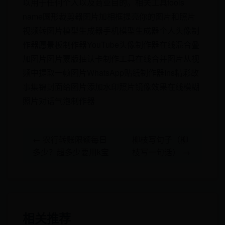
以用于任何个人以及商业目的。相关工具tools
name圆形裁剪器图片加相框提亮你的图片和照片
视频转图片模型生成器手机模型生成器个人头像制
作器愿景板制作器YouTube头像制作器在线混合叠
加图片图片蒙版抽认卡制作工具在线合并图片从视
频中提取一帧图片WhatsApp贴纸制作器Ins精彩故
事集锦封面给图片添加水印照片镜像效果在线模糊
照片对话气泡制作器
← 农行转账限额每日
柳枝写句子（柳
多少？超多少要用k宝
枝写一句话） →
相关推荐