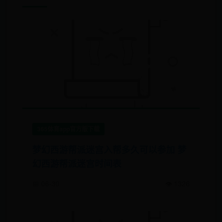
365体育app官方版下载
梦幻西游帮派迷宫入帮多久可以参加 梦
幻西游帮派迷宫时间表
📅 06-30
👁️ 1326