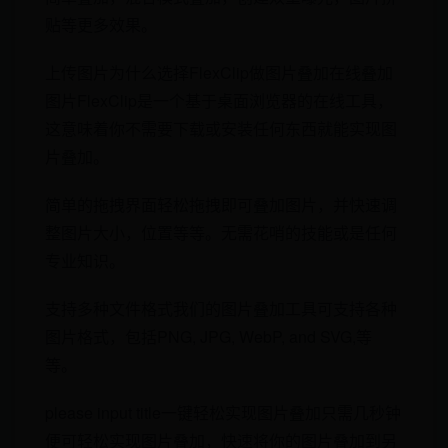
贴等更多效果。
上传图片为什么选择FlexClip做图片叠加在线叠加
图片FlexClip是一个基于桌面浏览器的在线工具，
这意味着你不需要下载或安装任何东西就能实现图
片叠加。
简单的拖拽界面轻松拖拽即可叠加图片，并快速调
整图片大小，位置等等。无需花哨的技能或是任何
专业知识。
支持多种文件格式我们的图片叠加工具可支持各种
图片格式，包括PNG, JPG, WebP, and SVG,等
等。
please input title一键轻松实现图片叠加只需几秒钟
便可轻松实现图片叠加，快速将你的图片叠加到另