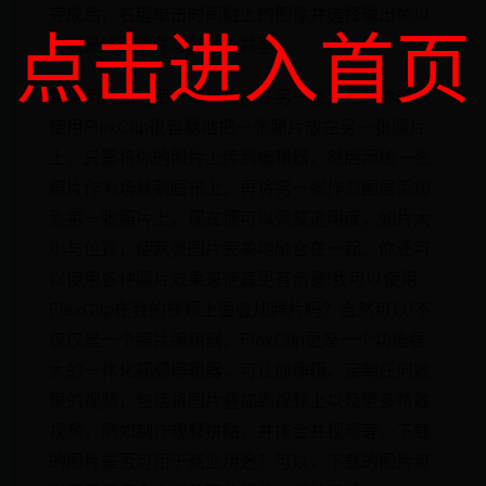
完成后，右键单击时间轴上的图像并选择输出帧以
点击进入首页
下载最终图像并与其他人共享。
常见问题如何把一张照片放在另一张之上？你可以
使用FlexClip很容易地把一张照片放在另一张照片
上。只需将你的照片上传到编辑器，然后添加一张
照片作为场景到画布上，再将另一张作为图层添加
到第一张照片上，现在便可以调整透明度，如片大
小与位置，使两张图片完美地融合在一起。你还可
以使用各种照片效果来使其更有创意!我可以使用
FlexClip在我的视频上面叠加照片吗？当然可以!不
仅仅是一个照片编辑器，FlexClip更是一个功能强
大的一体化视频编辑器，可让你编辑、定制任何效
果的视频，包括将图片叠加到视频上以及更多特效
视频，例如制作视频拼贴，并排合并视频等。下载
的图片是否可用于商业用途？可以，下载的图片可