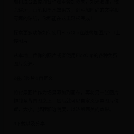
加和混合图像到各种遮罩叠加效果，如光泄漏，镜
头耀斑，画笔和墨水效果等，到添加时尚的文字和
有趣的贴纸，你都能在这里轻松完成！
探索更多功能如何使用FlexClip在线叠加图片？1上
传图片
从本地上传你的图片或者使用FlexClip的各种免费
图片资源。
2叠加图片&自定义
将背景图片作为场景添加到画布，再将另一张图片
拖拽至背景图之上，然后就可以自定义调整图片位
置，大小，旋转和透明度，以达到完美的效果。
3下载以及分享