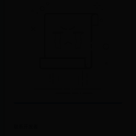
联系开发者