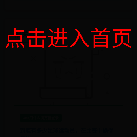
点击进入首页
相关推荐
365用什么浏览器登录
到底有多少足球运动员，在比赛中偷偷