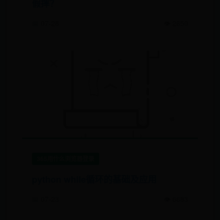
假摔？
📅 07-28
👁️ 2650
365用什么浏览器登录
python while循环的基础及应用
📅 07-23
👁️ 6683